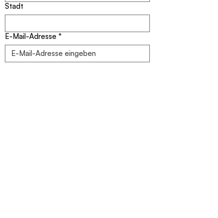
Stadt
E-Mail-Adresse
*
Titel des Kunstwerkes
*
Wo hast Du von Julia Mann erfahren?
Deine Nachricht
*
Mit dem Absenden Deiner Nachricht willigst Du in die 
Verarbeitung der Dich betreffenden 
personenbezogenen Daten ein und hast 
meine 
Datenschutzerklärung
 zur Kenntnis 