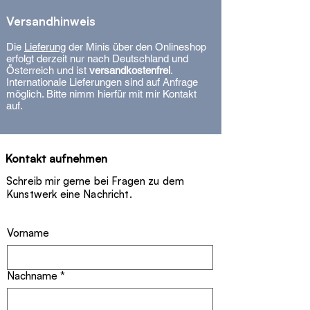
Zertifikat.
- Dimensions: 50 x 50 x 2 cm.
Versandhinweis
- Signed unique piece (2025) with
certificate.
Die
Lieferung
der Minis über den Onlineshop
erfolgt
derzeit nur
nach Deutschland und
Österreich und ist
versandkostenfrei
.
Internationale Lieferungen sind auf Anfrage
möglich. Bitte nimm hierfür mit mir Kontakt
auf.
Kontakt aufnehmen
Schreib mir gerne bei Fragen zu dem
Kunstwerk eine Nachricht.
Vorname
Nachname
*